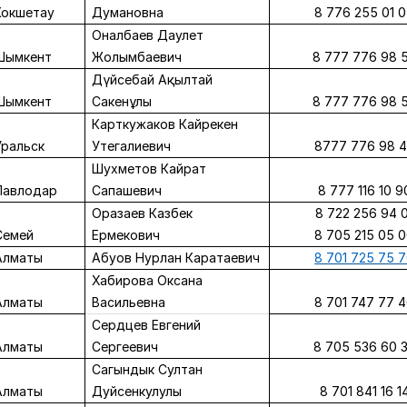
Кокшетау
Думановна
8 776 255 01 
Оналбаев Даулет
Шымкент
Жолымбаевич
8 777 776 98 
Дүйсебай Ақылтай
Шымкент
Сакенұлы
8 777 776 98 
Карткужаков Кайрекен
Уральск
Утегалиевич
8777 776 98 
Шухметов Кайрат
Павлодар
Сапашевич
8 777 116 10 9
Оразаев Казбек
8 722 256 94 
Семей
Ермекович
8 705 215 05 
Алматы
Абуов Нурлан Каратаевич
8 701 725 75 
Хабирова Оксана
Алматы
Васильевна
8 701 747 77 
Сердцев Евгений
Алматы
Сергеевич
8 705 536 60 
Сагындык Султан
Алматы
Дуйсенкулулы
8 701 841 16 1