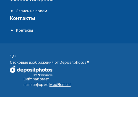
Запись на прием
контакты
Контакты
18+
Стоковые изображения от Depositphotos®
Сайт работает
на платформе
MedElement