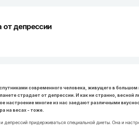
а от депрессии
путниками современного человека, живущего в большом го
ланете страдает от депрессии. И как ни странно, весной
ое настроение многие из нас заедают различными вкуснос
а на весах - тоже.
и депрессий придерживаться специальной диеты. Она и настр