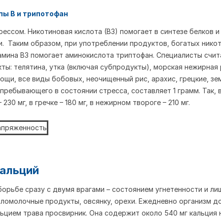
пы В и трипотофан
рессом. Никотиновая кис
лота (В3) помогает в синтезе белков 
. Таким образом, при употреблении продуктов, богатых никот
амина В3 помогает аминокислота триптофан. Специалисты счит
: телятина, утка (включая субпродукты), морская нежирная 
ощи, все виды бобовых, неочищенный рис, арахис, грецкие, зем
пребывающего в состоянии стресса, составляет 1 грамм. Так, 
30 мг, в гречке – 180 мг, в нежирном твороге – 210 мг.
кальций
рьбе сразу с двумя врагами – состоянием угнетенности и л
ломолочные продукты, овсянку, орехи. Ежедневно организм до
льцием трава просвирник. Она содержит около 540 мг кальция 