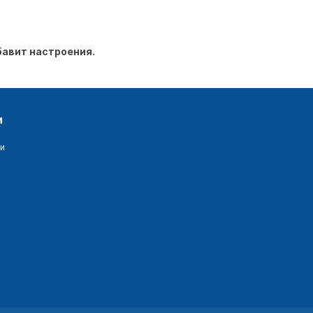
бавит настроения.
и
и