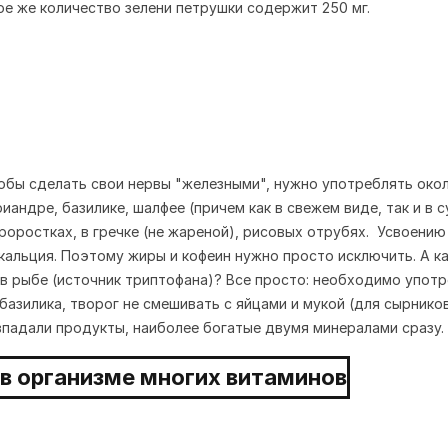
кое же количество зелени петрушки содержит 250 мг.
обы сделать свои нервы "железными", нужно употреблять около
андре, базилике, шалфее (причем как в свежем виде, так и в 
роростках, в гречке (не жареной), рисовых отрубях. Усвоени
 кальция. Поэтому жиры и кофеин нужно просто исключить. А 
 рыбе (источник триптофана)? Все просто: необходимо употре
 базилика, творог не смешивать с яйцами и мукой (для сырник
впадали продукты, наиболее богатые двумя минералами сразу.