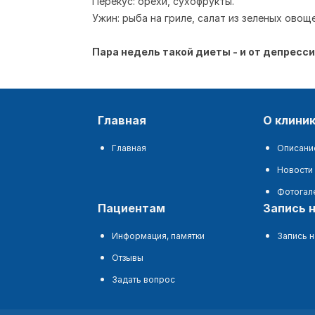
Перекус: орехи, сухофрукты.
Ужин: рыба на гриле, салат из зеленых овоще
Пара недель такой диеты - и от депресс
главная
о клини
Главная
Описани
Новости
Фотогал
пациентам
запись 
Информация, памятки
Запись н
Отзывы
Задать вопрос