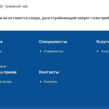
й, травяной чай.
ии не останется следа, да и стройнеющий силуэт тоже при
ке
специалисты
услуг
е
Специалисты
Услуг
ерея
на прием
контакты
а прием
Контакты