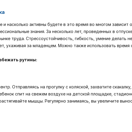
ка
 и насколько активны будете в это время во многом зависит о
ссиональные знания. За несколько лет, проведенных в отпуск
рынке труда. Стрессоустойчивость, гибкость, умение делать 
т, ухаживая за младенцем. Можно также использовать время с
избежать рутины:
нтр. Отправляясь на прогулку с коляской, захватите скакалку,
ебенок спит на свежем воздухе на детской площадке, стадионе
растягивайте мышцы. Регулярно занимаясь, вы увеличите выно