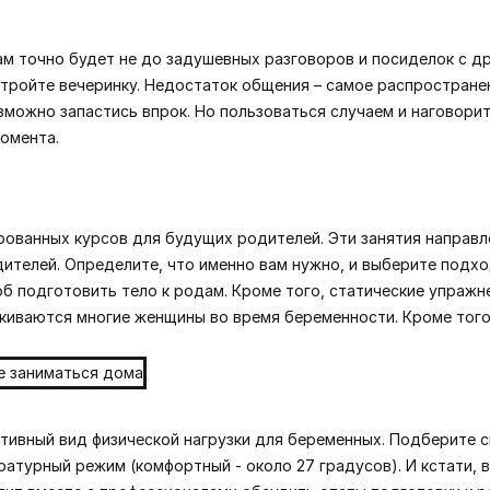
м точно будет не до задушевных разговоров и посиделок с д
стройте вечеринку. Недостаток общения – самое распростране
ожно запастись впрок. Но пользоваться случаем и наговоритс
момента.
рованных курсов для будущих родителей. Эти занятия направ
ителей. Определите, что именно вам нужно, и выберите подхо
об подготовить тело к родам. Кроме того, статические упраж
лкиваются многие женщины во время беременности. Кроме того
тивный вид физической нагрузки для беременных. Подберите с
турный режим (комфортный - около 27 градусов). И кстати, в