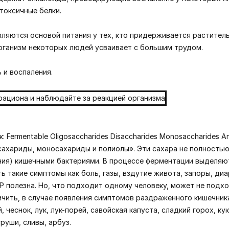
токсичные белки.
являются основой питания у тех, кто придерживается растител
рганизм некоторых людей усваивает с большим трудом.
 и воспаления.
Fermentable Oligosaccharides Disaccharides Monosaccharides An
хариды, моносахариды и полиолы». Эти сахара не полностью
я) кишечными бактериями. В процессе ферментации выделяют
 такие симптомы как боль, газы, вздутие живота, запоры, диа
 полезна. Но, что подходит одному человеку, может не подхо
чить, в случае появления симптомов раздраженного кишечник
 чеснок, лук, лук-порей, савойская капуста, сладкий горох, ку
груши, сливы, арбуз.