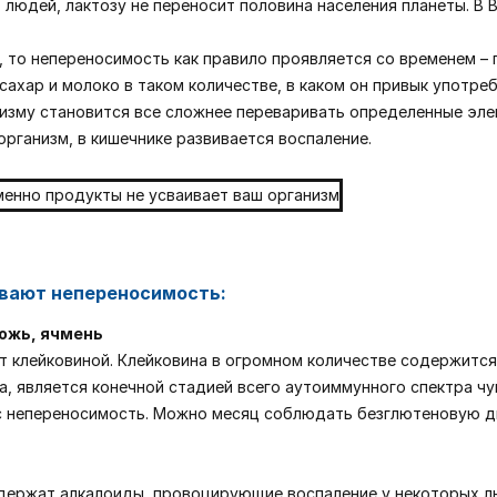
юдей, лактозу не переносит половина населения планеты. В 
, то непереносимость как правило проявляется со временем – п
ахар и молоко в таком количестве, в каком он привык употребл
низму становится все сложнее переваривать определенные эле
рганизм, в кишечнике развивается воспаление.
ывают непереносимость:
рожь, ячмень
т клейковиной. Клейковина в огромном количестве содержится 
а, является конечной стадией всего аутоиммунного спектра ч
вас непереносимость. Можно месяц соблюдать безглютеновую д
держат алкалоиды, провоцирующие воспаление у некоторых л