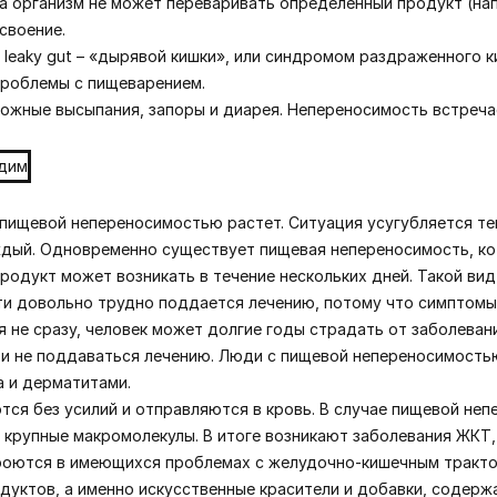
 организм не может переваривать определенный продукт (напр
своение.
eaky gut – «дырявой кишки», или синдромом раздраженного ки
проблемы с пищеварением.
 кожные высыпания, запоры и диарея. Непереносимость встреча
ищевой непереносимостью растет. Ситуация усугубляется тем
ждый. Одновременно существует пищевая непереносимость, ко
продукт может возникать в течение нескольких дней. Такой в
и довольно трудно поддается лечению, потому что симптомы
я не сразу, человек может долгие годы страдать от заболевани
 и не поддаваться лечению. Люди с пищевой непереносимост
 и дерматитами.
ся без усилий и отправляются в кровь. В случае пищевой не
 крупные макромолекулы. В итоге возникают заболевания ЖКТ,
роются в имеющихся проблемах с желудочно-кишечным трактом
дуктов, а именно искусственные красители и добавки, содержа