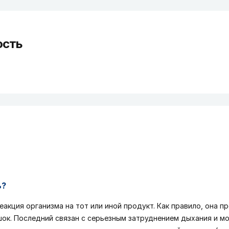
ость
ь?
кция организма на тот или иной продукт. Как правило, она про
 шок. Последний связан с серьезным затруднением дыхания и м