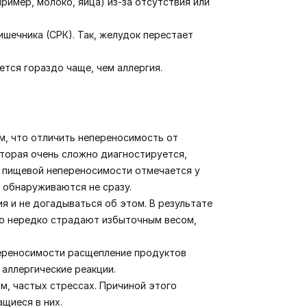
имер, молоко, яйца) из-за отсутствия или
шечника (СРК). Так, желудок перестает
ется гораздо чаще, чем аллергия.
, что отличить непереносимость от
торая очень сложно диагностируется,
ид пищевой непереносимости отмечается у
 обнаруживаются не сразу.
я и не догадываться об этом. В результате
ью нередко страдают избыточным весом,
переносимости расщепление продуктов
 аллергические реакции.
, частых стрессах. Причиной этого
щиеся в них.