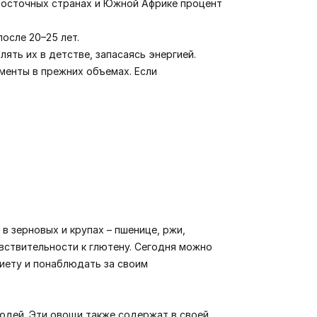
Восточных странах и Южной Африке процент
осле 20–25 лет.
ять их в детстве, запасаясь энергией.
менты в прежних объемах. Если
в зерновых и крупах – пшенице, ржи,
увствительности к глютену. Сегодня можно
иету и понаблюдать за своим
юдей. Эти овощи также содержат в своей