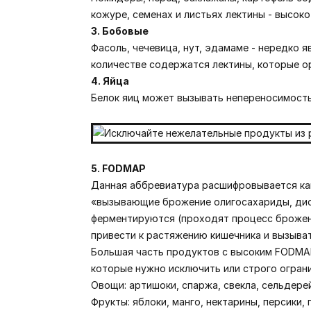
кожуре, семенах и листьях лектины - высоко
3. Бобовые
Фасоль, чечевица, нут, эдамаме - нередко 
количестве содержатся лектины, которые о
4. Яйца
Белок яиц может вызывать непереносимость
5. FODMAP
Данная аббревиатура расшифровывается как: 
«вызывающие брожение олигосахариды, диса
ферментируются (проходят процесс брожени
привести к растяжению кишечника и вызывать
Большая часть продуктов с высоким FODMAP
которые нужно исключить или строго ограни
Овощи: артишоки, спаржа, свекла, сельдерей,
Фрукты: яблоки, манго, нектарины, персики, 